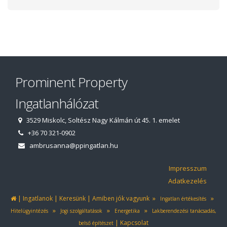
Prominent Property
Ingatlanhálózat
3529 Miskolc, Soltész Nagy Kálmán út 45. 1. emelet
+36 70 321-0902
ambrusanna@ppingatlan.hu
Impresszum
Adatkezelés
|
|
|
»
»
Ingatlanok
Keresünk
Amiben jók vagyunk
Ingatlan értékesítés
»
»
»
Hitelügyintézés
Jogi szolgáltatások
Energetika
Lakberendezési tanácsadás,
|
Kapcsolat
belső építészet