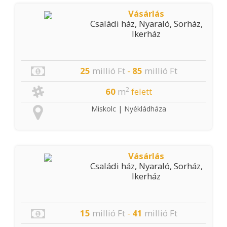
| Parasznya | Radostyán | Sajóbábony
Vásárlás
| Sajóecseg | Sajókápolna |
Családi ház, Nyaraló, Sorház,
Sajókeresztúr | Sajólád | Sajólászlófalva
| Sajópálfala | Sajópetri | Sajósenye |
Ikerház
Sajószentpéter | Sajóvámos |
Szirmabesenyő | Varbó
25
millió Ft
-
85
millió Ft
2
60
m
felett
Miskolc | Nyékládháza
Vásárlás
Családi ház, Nyaraló, Sorház,
Ikerház
15
millió Ft
-
41
millió Ft