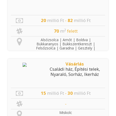
20
millió Ft
-
82
millió Ft
2
70
m
felett
Alsózsolca | Arnót | Boldva |
Bükkaranyos | Bükkszentkereszt |
Felsőzsolca | Garadna | Gesztely |
Hernádkak | Kisgyőr | Kistokaj | Kondó
| Mályi | Miskolc | Nyékládháza | Onga
| Parasznya | Radostyán | Sajóbábony
Vásárlás
| Sajóecseg | Sajókápolna |
Családi ház, Építési telek,
Sajókeresztúr | Sajólád | Sajólászlófalva
| Sajópálfala | Sajópetri | Sajósenye |
Nyaraló, Sorház, Ikerház
Sajószentpéter | Sajóvámos |
Szirmabesenyő | Varbó
15
millió Ft
-
30
millió Ft
-
Miskolc