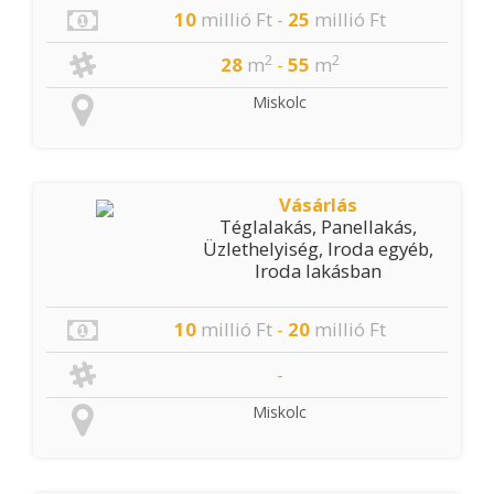
10
millió Ft
-
25
millió Ft
2
2
28
m
-
55
m
Miskolc
Vásárlás
Téglalakás, Panellakás,
Üzlethelyiség, Iroda egyéb,
Iroda lakásban
10
millió Ft
-
20
millió Ft
-
Miskolc