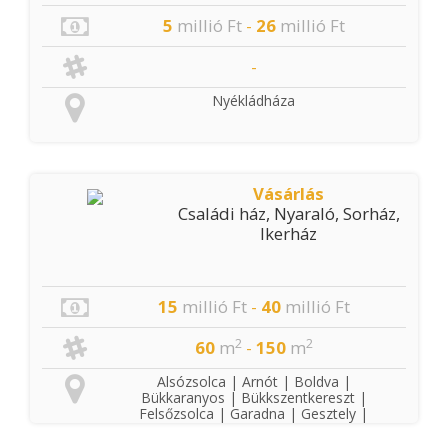
5
millió Ft
-
26
millió Ft
-
Nyékládháza
Vásárlás
Családi ház, Nyaraló, Sorház,
Ikerház
15
millió Ft
-
40
millió Ft
2
2
60
m
-
150
m
Alsózsolca | Arnót | Boldva |
Bükkaranyos | Bükkszentkereszt |
Felsőzsolca | Garadna | Gesztely |
Hernádkak | Kisgyőr | Kistokaj | Kondó
| Mályi | Miskolc | Nyékládháza | Onga