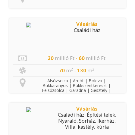
Vásárlás
Családi ház
20
millió Ft
-
60
millió Ft
2
2
70
m
-
130
m
Alsózsolca | Arnót | Boldva |
Bükkaranyos | Bükkszentkereszt |
Felsőzsolca | Garadna | Gesztely |
Hernádkak | Kisgyőr | Kistokaj | Kondó
| Mályi | Miskolc | Nyékládháza | Onga
| Parasznya | Radostyán | Sajóbábony
Vásárlás
| Sajóecseg | Sajókápolna |
Családi ház, Építési telek,
Sajókeresztúr | Sajólád | Sajólászlófalva
| Sajópálfala | Sajópetri | Sajósenye |
Nyaraló, Sorház, Ikerház,
Sajószentpéter | Sajóvámos |
Villa, kastély, kúria
Szirmabesenyő | Varbó