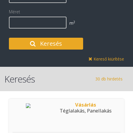
Méret
2
m
Keresés
Kereső kiürítése
Keresés
30 db hirdetés
Vásárlás
Téglalakás, Panellakás