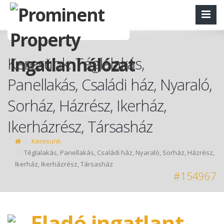
Keresünk: Téglalakás,
Panellakás, Családi ház, Nyaraló,
Sorház, Házrész, Ikerház,
Ikerházrész, Társasház
Keresünk
Téglalakás, Panellakás, Családi ház, Nyaraló, Sorház, Házrész,
Ikerház, Ikerházrész, Társasház
#154967
Eladó ingatlant