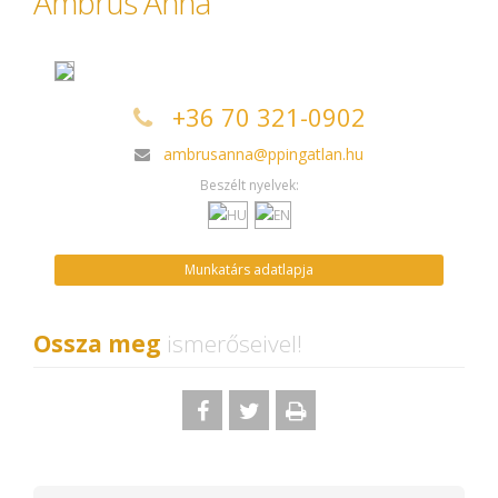
Ambrus Anna
+36 70 321-0902
ambrusanna@ppingatlan.hu
Beszélt nyelvek:
Munkatárs adatlapja
Ossza meg
ismerőseivel!