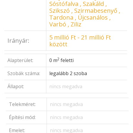
Sóstófalva , Szakáld ,
Szikszó , Szirmabesenyő ,
Tardona , Újcsanálos ,
Varbó , Ziliz
5 millió Ft - 21 millió Ft
Irányár:
között
2
Alapterület:
0 m
feletti
Szobák száma:
legalább 2 szoba
Állapot:
nincs megadva
Telekméret:
nincs megadva
Építési mód:
nincs megadva
Emelet:
nincs megadva