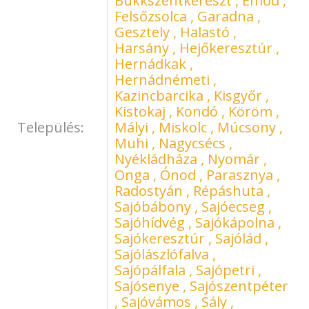
Bükkszentkereszt , Emőd ,
Felsőzsolca , Garadna ,
Gesztely , Halastó ,
Harsány , Hejőkeresztúr ,
Hernádkak ,
Hernádnémeti ,
Kazincbarcika , Kisgyőr ,
Kistokaj , Kondó , Köröm ,
Település:
Mályi , Miskolc , Múcsony ,
Muhi , Nagycsécs ,
Nyékládháza , Nyomár ,
Onga , Ónod , Parasznya ,
Radostyán , Répáshuta ,
Sajóbábony , Sajóecseg ,
Sajóhídvég , Sajókápolna ,
Sajókeresztúr , Sajólád ,
Sajólászlófalva ,
Sajópálfala , Sajópetri ,
Sajósenye , Sajószentpéter
, Sajóvámos , Sály ,