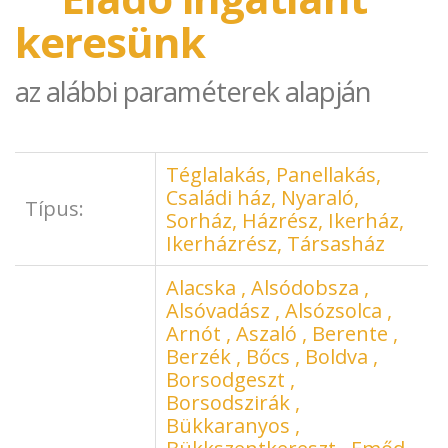
keresünk
az alábbi paraméterek alapján
Téglalakás, Panellakás,
Családi ház, Nyaraló,
Típus:
Sorház, Házrész, Ikerház,
Ikerházrész, Társasház
Alacska , Alsódobsza ,
Alsóvadász , Alsózsolca ,
Arnót , Aszaló , Berente ,
Berzék , Bőcs , Boldva ,
Borsodgeszt ,
Borsodszirák ,
Bükkaranyos ,