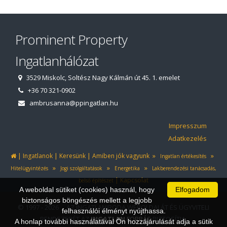
Prominent Property
Ingatlanhálózat
3529 Miskolc, Soltész Nagy Kálmán út 45. 1. emelet
+36 70 321-0902
ambrusanna@ppingatlan.hu
Impresszum
Adatkezelés
|
|
|
»
»
Ingatlanok
Keresünk
Amiben jók vagyunk
Ingatlan értékesítés
»
»
»
Hitelügyintézés
Jogi szolgáltatások
Energetika
Lakberendezési tanácsadás,
|
Kapcsolat
belső építészet
A weboldal sütiket (cookies) használ, hogy
Elfogadom
biztonságos böngészés mellett a legjobb
© 1997 - 2026 AZ INGATLANIRODA WEBOLDALÁT ÉS ÜGYVITELI
felhasználói élményt nyújthassa.
RENDSZERÉT AZ
INGATLAN
FORRÁS
BIZTOSÍTJA.
A honlap további használatával Ön hozzájárulását adja a sütik