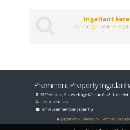
Ingatlant kere
Adja meg adatait és segítü
Prominent Property Ingatlanh
3529 Miskolc, Soltész Nagy Kálmán út 45. 1. emelet
+36 70 321-0902
ambrusanna@ppingatlan.hu
|
|
|
Ingatlanok
Keresünk
Amiben jók vag