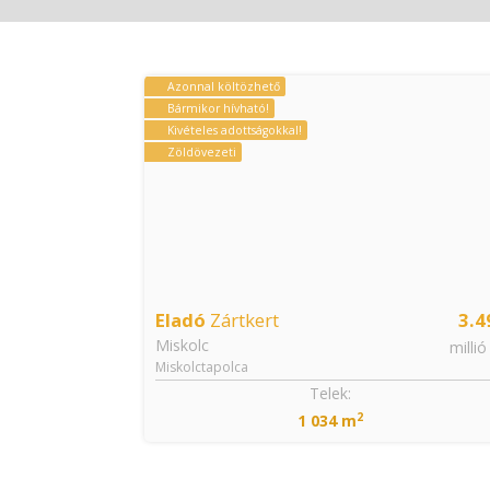
Azonnal költözhető
Bármikor hívható!
Kivételes adottságokkal!
Zöldövezeti
Eladó
Zártkert
3.4
Miskolc
millió
Miskolctapolca
Telek:
2
1 034 m