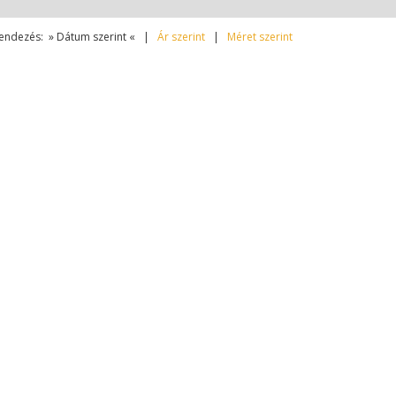
endezés: » Dátum szerint « |
Ár szerint
|
Méret szerint