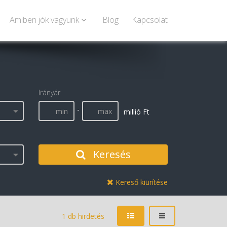
Amiben jók vagyunk
Blog
Kapcsolat
Irányár
-
millió Ft
Keresés
Kereső kiürítése
1 db hirdetés