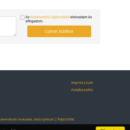
Az
Adatkezelési tájékoztatót
elolvastam és
elfogadom.
Üzenet küldése
Impresszum
Adatkezelés
|
Kapcsolat
berendezési tanácsadás, belső építészet