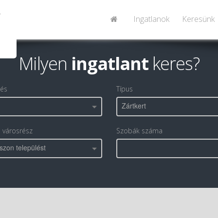
Ingatlanok
Keresünk
Milyen
ingatlant
keres?
lés
Típus
Zártkert
, városrész
Szobák száma
szon települést