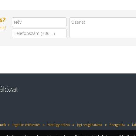
s?
nk!
álózat
»
»
»
»
»
yunk
Ingatlan értékesítés
Hitelügyintézés
Jogi szolgáltatások
Energetika
Lak