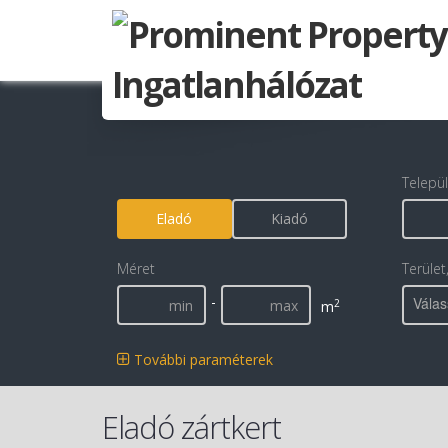
Telepü
Eladó
Kiadó
Méret
Terület
-
Válas
2
m
További paraméterek
Eladó zártkert