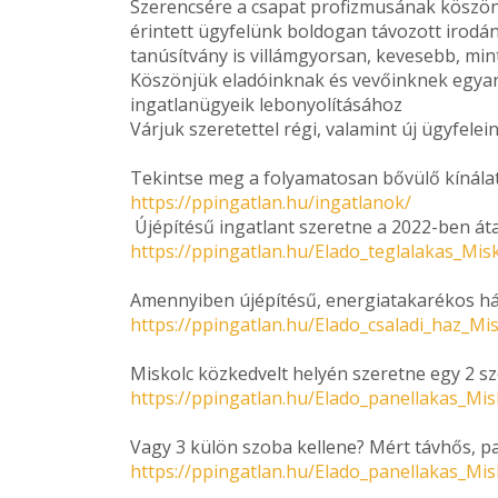
Szerencsére a csapat profizmusának köszö
érintett ügyfelünk boldogan távozott irodánk
tanúsítvány is villámgyorsan, kevesebb, mint
Köszönjük eladóinknak és vevőinknek egyar
ingatlanügyeik lebonyolításához
Várjuk szeretettel régi, valamint új ügyfelei
Tekintse meg a folyamatosan bővülő kínála
https://ppingatlan.hu/ingatlanok/
Újépítésű ingatlant szeretne a 2022-ben áta
https://ppingatlan.hu/Elado_teglalakas_Mis
Amennyiben újépítésű, energiatakarékos ház
https://ppingatlan.hu/Elado_csaladi_haz_Mi
Miskolc közkedvelt helyén szeretne egy 2 sz
https://ppingatlan.hu/Elado_panellakas_Mi
Vagy 3 külön szoba kellene? Mért távhős, 
https://ppingatlan.hu/Elado_panellakas_Mi