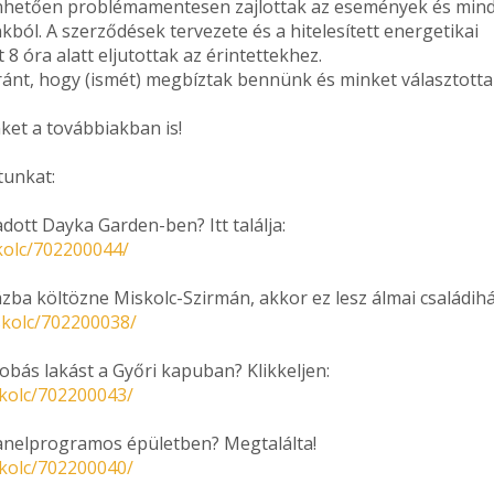
nhetően problémamentesen zajlottak az események és min
ból. A szerződések tervezete és a hitelesített energetikai
 8 óra alatt eljutottak az érintettekhez.
ánt, hogy (ismét) megbíztak bennünk és minket választott
nket a továbbiakban is!
tunkat:
dott Dayka Garden-ben? Itt találja:
kolc/702200044/
ba költözne Miskolc-Szirmán, akkor ez lesz álmai családihá
skolc/702200038/
obás lakást a Győri kapuban? Klikkeljen:
skolc/702200043/
panelprogramos épületben? Megtalálta!
skolc/702200040/