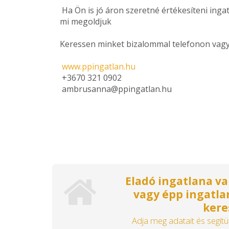
Ha Ön is jó áron szeretné értékesíteni ingat
mi megoldjuk
Keressen minket bizalommal telefonon vagy
www.ppingatlan.hu
+3670 321 0902
ambrusanna@ppingatlan.hu
Eladó ingatlana va
vagy épp ingatla
kere
Adja meg adatait és segítü