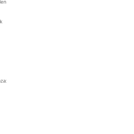
den
ak
za: