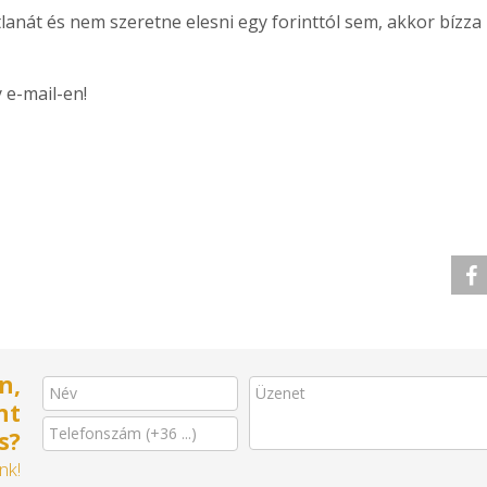
lanát és nem szeretne elesni egy forinttól sem, akkor bízza
 e-mail-en!
n,
nt
s?
nk!