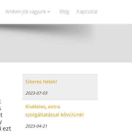
Amiben jók vagyunk
Blog
Kapcsolat
Sikeres hetek!
2023-07-03
k
Kivételes, extra
s
t
szolgáltatással bővülünk!
y
2023-04-21
i ezt