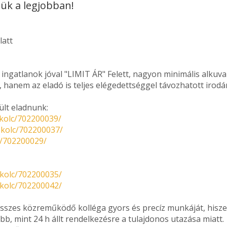
zük a legjobban!
latt
ngatlanok jóval "LIMIT ÁR" Felett, nagyon minimális alkuva
, hanem az eladó is teljes elégedettséggel távozhatott irodá
ült eladnunk:
skolc/702200039/
skolc/702200037/
c/702200029/
skolc/702200035/
skolc/702200042/
szes közreműködő kolléga gyors és precíz munkáját, hisze
, mint 24 h állt rendelkezésre a tulajdonos utazása miatt.