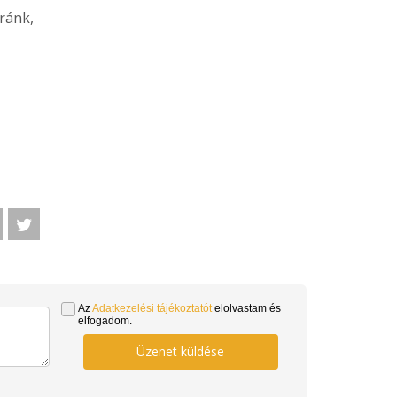
 ránk,
Az
Adatkezelési tájékoztatót
elolvastam és
elfogadom.
Üzenet küldése