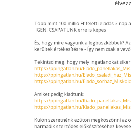
élvez
Több mint 100 millió Ft feletti eladás 3 nap a
IGEN, CSAPATUNK erre is képes
És, hogy mire vagyunk a legbüszkébbek? Az i
kerültek értékesítésre - Így nem csak a vevő
Tekintsd meg, hogy mely ingatlanokat siker
https://ppingatlan.hu/Elado_panellakas_Mi
https://ppingatlan.hu/Elado_csaladi_haz_Mi
https://ppingatlan.hu/Elado_sorhaz_Miskol
Amiket pedig kiadtunk:
https://ppingatlan.hu/Kiado_panellakas_Mi
https://ppingatlan.hu/Kiado_panellakas_Mi
Külön szeretnénk ezúton megköszönni az ös
harmadik szerződés előkészítéséhez kevesebb