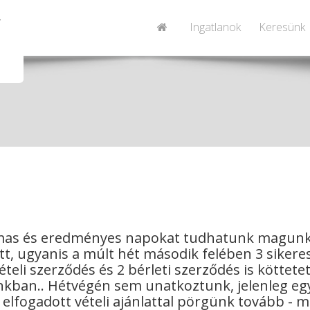
Ingatlanok
Keresünk
mas és eredményes napokat tudhatunk magun
t, ugyanis a múlt hét második felében 3 sikere
teli szerződés és 2 bérleti szerződés is köttetet
nkban.. Hétvégén sem unatkoztunk, jelenleg eg
 elfogadott vételi ajánlattal pörgünk tovább - m